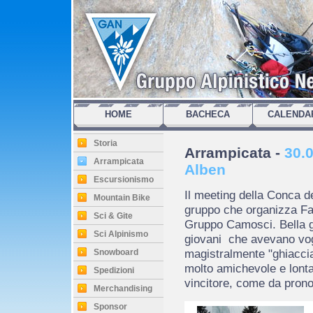
HOME
BACHECA
CALENDA
Storia
Arrampicata -
30.0
Arrampicata
Alben
Escursionismo
Il meeting della Conca del
Mountain Bike
gruppo che organizza Fa
Sci & Gite
Gruppo Camosci. Bella g
Sci Alpinismo
giovani che avevano vogli
magistralmente "ghiaccia
Snowboard
molto amichevole e lont
Spedizioni
vincitore, come da pronos
Merchandising
Sponsor