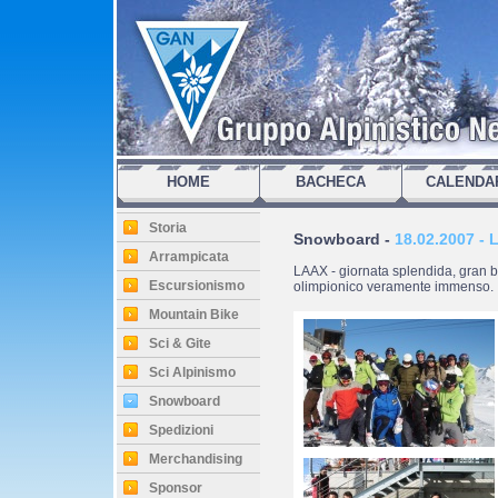
HOME
BACHECA
CALENDA
Storia
Snowboard -
18.02.2007 - 
Arrampicata
LAAX - giornata splendida, gran be
Escursionismo
olimpionico veramente immenso.
Mountain Bike
Sci & Gite
Sci Alpinismo
Snowboard
Spedizioni
Merchandising
Sponsor